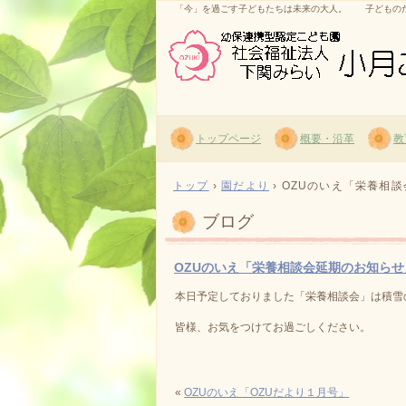
「今」を過ごす子どもたちは未来の大人。 子どものた
トップページ
概要・沿革
教
トップ
›
園だより
›
OZUのいえ「栄養相
ブログ
OZUのいえ「栄養相談会延期のお知らせ
本日予定しておりました「栄養相談会」は積雪
皆様、お気をつけてお過ごしください。
«
OZUのいえ「OZUだより１月号」