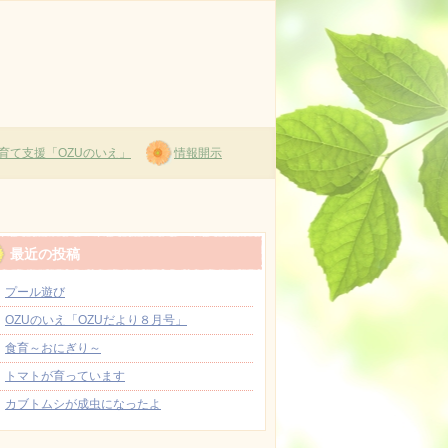
育て支援「OZUのいえ」
情報開示
最近の投稿
プール遊び
OZUのいえ「OZUだより８月号」
食育～おにぎり～
トマトが育っています
カブトムシが成虫になったよ