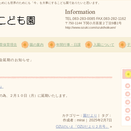
めにも世界のためにも「今」を大事にするこども園でありたいと思います。
TEL.083-283-0085
FAX.083-282-1162
〒750-1144 下関小月茶屋２丁目9番1号
http://www.ozuki.com/ozukihoikuen/
育保育理念
園の案内
年間行事・日課
入園について
子
談会延期のお知らせ」
」
の為、２月１０日（月）に延期いたします。
カテゴリー：
園だより
｜ タグ：
作成者：mirai｜ 2025年2月7日
OZUのいえ「OZUだより２月号」
»